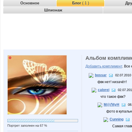
Основное
Блог
( 1 )
Др
Шпионаж
Альбом комплим
Добавить комплимент
. Все
bossar
02.07.2010 
фвк нет! низачёт!
calorei
02.07.201
что такое фвк?
М@Л4уН
08
фото в купальн
Cunning
Портрет заполнен на 67 %
Самая главн